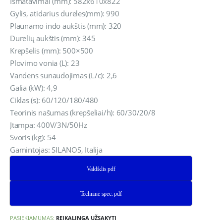
Išmatavimai (mm): 582x610x822
Gylis, atidarius dureles(mm): 990
Plaunamo indo aukštis (mm): 320
Durelių aukštis (mm): 345
Krepšelis (mm): 500×500
Plovimo vonia (L): 23
Vandens sunaudojimas (L/c): 2,6
Galia (kW): 4,9
Ciklas (s): 60/120/180/480
Teorinis našumas (krepšeliai/h): 60/30/20/8
Įtampa: 400V/3N/50Hz
Svoris (kg): 54
Gamintojas: SILANOS, Italija
Valdiklis pdf
Techninė spec. pdf
PASIEKIAMUMAS:
REIKALINGA UŽSAKYTI