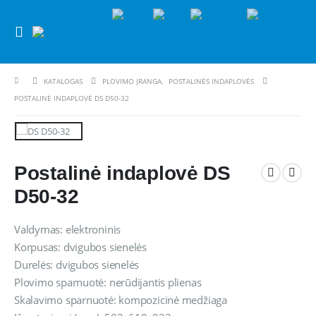
KATALOGAS
PLOVIMO ĮRANGA
,
POSTALINĖS INDAPLOVĖS
POSTALINĖ INDAPLOVĖ DS D50-32
Postalinė indaplovė DS
D50-32
Valdymas: elektroninis
Korpusas: dvigubos sienelės
Durelės: dvigubos sienelės
Plovimo sparnuotė: nerūdijantis plienas
Skalavimo sparnuotė: kompozicinė medžiaga