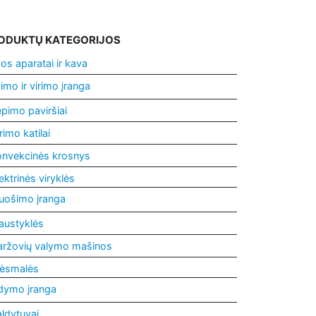
ODUKTŲ KATEGORIJOS
os aparatai ir kava
imo ir virimo įranga
pimo paviršiai
rimo katilai
onvekcinės krosnys
ektrinės viryklės
uošimo įranga
austyklės
aržovių valymo mašinos
ėsmalės
dymo įranga
ldytuvai