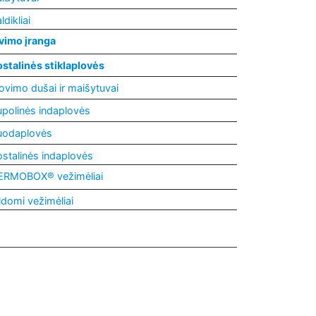
ldikliai
vimo įranga
ostalinės stiklaplovės
ovimo dušai ir maišytuvai
upolinės indaplovės
uodaplovės
stalinės indaplovės
ERMOBOX® vežimėliai
ldomi vežimėliai