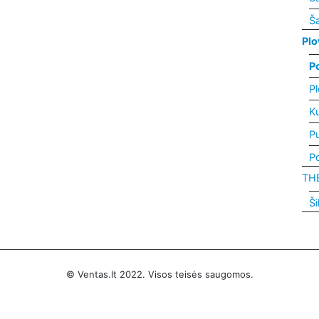
Ša
Plo
P
Pl
K
P
Po
TH
Ši
© Ventas.lt 2022. Visos teisės saugomos.