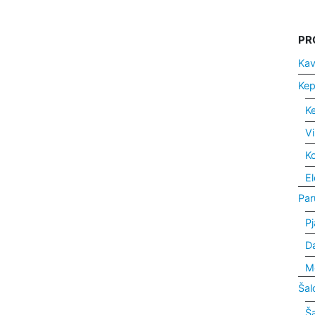
PR
Kav
Kep
Ke
Vi
K
El
Par
Pj
D
M
Šal
Ša