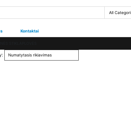
us
Kontaktai
INĖS STIKLAPLOVĖS
y: