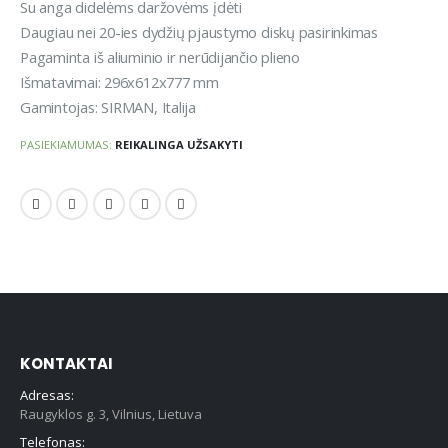
Su anga didelėms daržovėms įdėti
Daugiau nei 20-ies dydžių pjaustymo diskų pasirinkimas
Pagaminta iš aliuminio ir nerūdijančio plieno
Išmatavimai: 296x612x777 mm
Gamintojas: SIRMAN, Italija
PASIEKIAMUMAS:
REIKALINGA UŽSAKYTI
KONTAKTAI
Adresas:
Raugyklos g. 3, Vilnius, Lietuva
Telefonas: