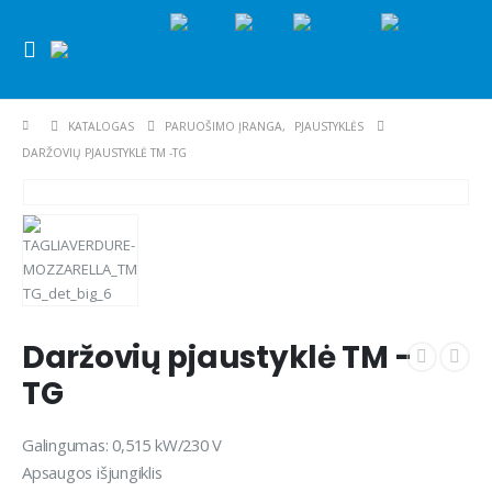
KATALOGAS
PARUOŠIMO ĮRANGA
,
PJAUSTYKLĖS
DARŽOVIŲ PJAUSTYKLĖ TM -TG
Daržovių pjaustyklė TM -
TG
Galingumas: 0,515 kW/230 V
Apsaugos išjungiklis